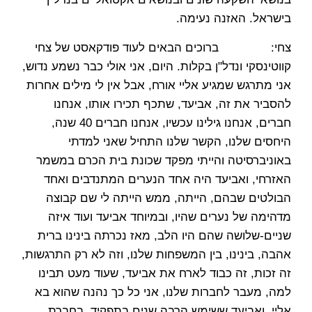
בישראל. האזנה נעימה.
צחי: ברוכים הבאים לעוד פודקאסט של צחי
קווטינסקי ונדל"ן בקלות. היום, אני אולי כבר נשמע נדוש,
אני מתרגש שמגיע אליי אורח, אבל אין לי מילים אחרות
להסביר את זה, אביעד, שתכף תכירו אותו, אנחנו
חברים, אנחנו גילינו עכשיו, אנחנו חברים 40 שנה,
היחסים שלנו, הקשר שלנו התחיל שאני למדתי
באוניברסיטה והייתי מפקד שכונת בית הכרם במשמר
האזרחי, ואביעד היה אחד הנערים המתנדבים ואחד
הבולטים שבהם, הייתה, ממש הייתה לי שם קבוצה
מדהימה של נערים שהיו, ובמיוחד אביעד ועוד איזה
שניים-שלושה שהם היו הלב, מאז נכרתה בינינו ברית
אהבה, בינינו, בין המשפחות שלנו, וזה לא רק התרגשות,
זה זכות, זה כבוד לארח את אביעד, שעוד מעט תבינו
למה, מעבר לחברות שלנו, אני כל כך נהנה שהוא בא
אליי. ואביעד ששימש הרבה שנים בתפקיד, בחברת