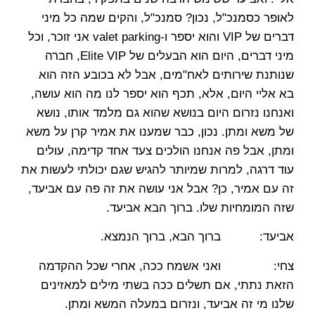
לאופר כסמנכ"ל, נכון? סמנכ"ל, והקים שמה כל מיני
דברים של VIP והוא יספר ו-valet parking אני זוכר, וכל
מיני דברים, היום הוא הבעלים של Elite VIP, חברה
שנותנת שירותים לאח"מים, אבל לא בכובע הזה הוא
בא אליי היום, אלא, תכף הוא יספר לנו מה הוא עושה,
ואנחנו נזרום היום בנושא שהוא גם מלמד אותו, נושא
של משא ומתן. נכון, כבר שמענו את אמיר קרן על משא
ומתן, אבל פה אנחנו הולכים צעד אחד קדימה, עולים
עוד דרגה, למרות שמיותר להגיש שגם יכולתי לעשות את
זה עם אמיר, כן? אבל אני עושה את זה פה עם אביעד,
שזה המומחיות שלו. ברוך הבא אביעד.
אביעד: ברוך הבא, ברוך הנמצא.
צחי: ואני אשמח ככה, אחרי שכל ההקדמה
הזאת נתתי, אם תשלים ככה בשתי מילים למאזינים
שלנו מי זה אביעד, ונזרום במעלה המשא ומתן.