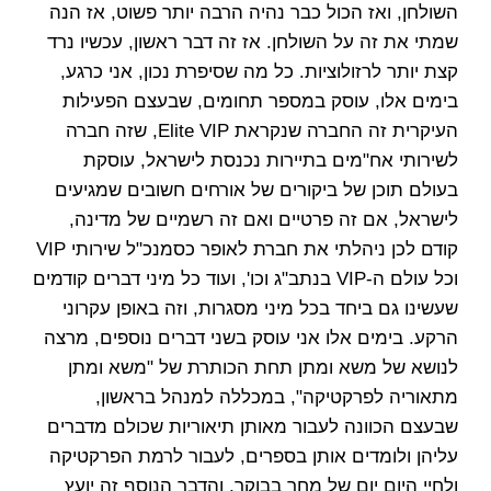
השולחן, ואז הכול כבר נהיה הרבה יותר פשוט, אז הנה
שמתי את זה על השולחן. אז זה דבר ראשון, עכשיו נרד
קצת יותר לרזולוציות. כל מה שסיפרת נכון, אני כרגע,
בימים אלו, עוסק במספר תחומים, שבעצם הפעילות
העיקרית זה החברה שנקראת Elite VIP, שזה חברה
לשירותי אח"מים בתיירות נכנסת לישראל, עוסקת
בעולם תוכן של ביקורים של אורחים חשובים שמגיעים
לישראל, אם זה פרטיים ואם זה רשמיים של מדינה,
קודם לכן ניהלתי את חברת לאופר כסמנכ"ל שירותי VIP
וכל עולם ה-VIP בנתב"ג וכו', ועוד כל מיני דברים קודמים
שעשינו גם ביחד בכל מיני מסגרות, וזה באופן עקרוני
הרקע. בימים אלו אני עוסק בשני דברים נוספים, מרצה
לנושא של משא ומתן תחת הכותרת של "משא ומתן
מתאוריה לפרקטיקה", במכללה למנהל בראשון,
שבעצם הכוונה לעבור מאותן תיאוריות שכולם מדברים
עליהן ולומדים אותן בספרים, לעבור לרמת הפרקטיקה
ולחיי היום יום של מחר בבוקר, והדבר הנוסף זה יועץ