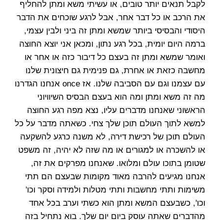
לקבל תנאים יותר טובים, או עשיתי משא ומתן להחליף
את הרכב או כל דבר אחר, אבל לרגע שוכחים את הדבר
היסודי והבסיסי ביותר שמשא ומתן זה ביני ולבין עצמי,
ברמה היום יומית, בכל רגע נתון, ומכאן אני יוצא החוצה
ואומר שמשא ומתן זה בעצם כל דיבור כזה או אחר או
מחשבה כזאת או אחרת, גם פנימית גם חיצונית שלנו
עם עצמנו וגם עם הסביבה שלנו. אז once אנחנו הגדרנו
מה זה משא ומתן ומה הוא בעצם הבסיס השיוויוני
הראשוני שאנחנו מדברים עליו, נצא מפה רגע החוצה
למשא לתוך העולם תוכן שלך צחי. כשאתה מדבר על כל
העולם תוכן של רכישת דירה, לא משנה כרגע להשקעה
או להשכרה או למגורים או מה שזה לא יהיה, זה משפט
שטומן בתוכו עולם ומלואו. שאנחנו מפרקים את זה,
אנחנו מגיעים להרבה מאוד מקומות שבעצם הם תתי
משימות ותתי מחשבות ותתי מטלות ולמידה וסקר וכו'
וכו', כשבעצם המשא ומתן הוא כשתי וערב בכל אחד
מהדברים שאתה עוסק ביום יום שלך. בוא נתחיל בזה