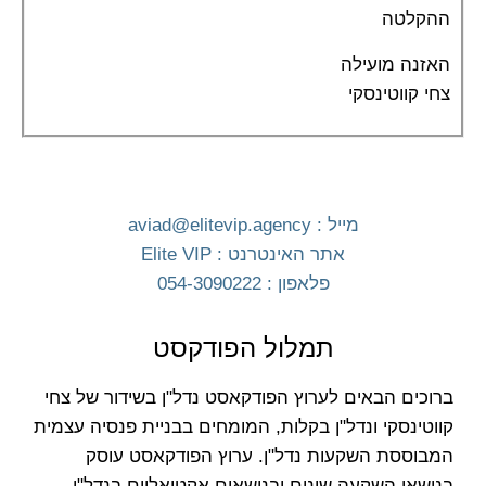
ההקלטה
האזנה מועילה
צחי קווטינסקי
מייל :
aviad@elitevip.agency
אתר האינטרנט : Elite VIP
פלאפון : 054-3090222
תמלול הפודקסט
ברוכים הבאים לערוץ הפודקאסט נדל"ן בשידור של צחי
קווטינסקי ונדל"ן בקלות, המומחים בבניית פנסיה עצמית
המבוססת השקעות נדל"ן. ערוץ הפודקאסט עוסק
בנושאי השקעה שונים ובנושאים אקטואליים בנדל"ן