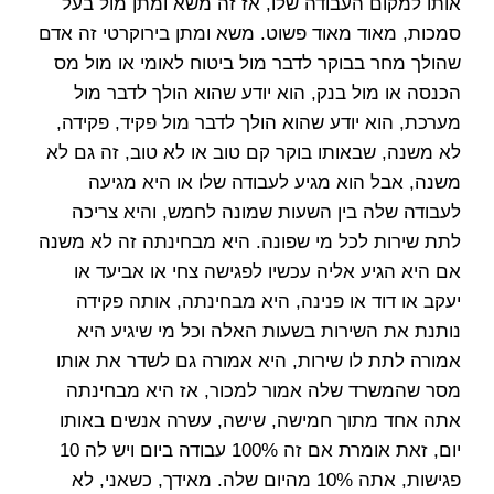
אותו למקום העבודה שלו, אז זה משא ומתן מול בעל
סמכות, מאוד מאוד פשוט. משא ומתן בירוקרטי זה אדם
שהולך מחר בבוקר לדבר מול ביטוח לאומי או מול מס
הכנסה או מול בנק, הוא יודע שהוא הולך לדבר מול
מערכת, הוא יודע שהוא הולך לדבר מול פקיד, פקידה,
לא משנה, שבאותו בוקר קם טוב או לא טוב, זה גם לא
משנה, אבל הוא מגיע לעבודה שלו או היא מגיעה
לעבודה שלה בין השעות שמונה לחמש, והיא צריכה
לתת שירות לכל מי שפונה. היא מבחינתה זה לא משנה
אם היא הגיע אליה עכשיו לפגישה צחי או אביעד או
יעקב או דוד או פנינה, היא מבחינתה, אותה פקידה
נותנת את השירות בשעות האלה וכל מי שיגיע היא
אמורה לתת לו שירות, היא אמורה גם לשדר את אותו
מסר שהמשרד שלה אמור למכור, אז היא מבחינתה
אתה אחד מתוך חמישה, שישה, עשרה אנשים באותו
יום, זאת אומרת אם זה 100% עבודה ביום ויש לה 10
פגישות, אתה 10% מהיום שלה. מאידך, כשאני, לא