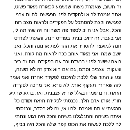
זה חשוב, שאמרת משהו שנשמע לכאורה מאוד פשוט,
אתה אמרת לבוא ולהקדים לפני הפגישה ולהיות ערני
לפגישה וקצת להסתכל על הפקידים ולראות מצב רוח
והכל, אבל אני חייב לספר פה משהו וחוויה שהייתה לי,
אני בעבר, זה ידוע, בניתי בפרדס חנה, והגעתי לפרדס
חנה למועצה להסדיר את ההחלפת ארנונה והכל, ואני
יושב שמה ואני מאוד אוהב ככה לראות מה קורה, ואני
רואה שיושב לפניי בנאדם ורב עם הפקידה ומה זה ריב
וצעקות ועצבים וסתם, גם אם הוא צדק זה לא משנה,
ומגיע התור שלי ללכת להיכנס לפקידה אחרת ואני אומר
לזה שאחריי תעקוף אותי, לא נורא, אני מחכה לפקידה
הזאת, והם שמחו בגלל שהיא עצבנית. ואז, ברגע שהגיע
תורי, אותו אדם הלך, נכנסתי לפקידה הזאת וקודם כל
הרגעתי אותה ואמרתי לה וואי, זה לא בסדר, ונכנסתי
איתה בשיחה והתגלגלנו בשיחה והכל היה רגוע ונתתי
לה ללכת לעשות את הכוס קפה שלה והכל היה בכיף,