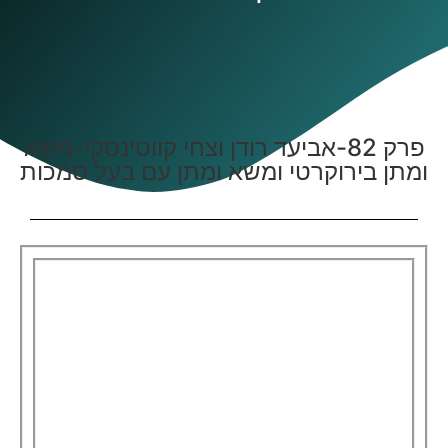
פרק 82-אביעד רודן וצחי קווטינסקי-משא
ומתן בירוקרטי ומשא ומתן עם בעל סמכות