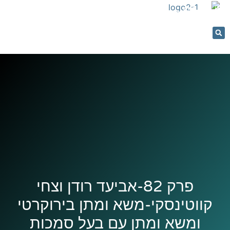
053-
5366884
יעוץ וליווי
מחשבון רכישה
נדל"ן בקלות
נכסים למכירה
קורסים והרצאות
פרק 82-אביעד רודן וצחי
קווטינסקי-משא ומתן בירוקרטי
ומשא ומתן עם בעל סמכות