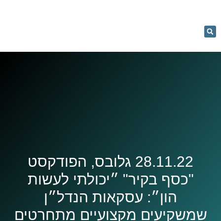
053-
5366884
יעוץ וליווי
מחשבון רכישה
נדל"ן בקלות
נכסים למכירה
קורסים והרצאות
28.11.22 גלובס, הפודקסט
"כסף בקיר" ״יכולתי לעשות
הון״: עסקאות הנדל״ן
שמשקיעים מקצועיים מתחרטים