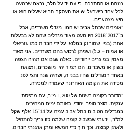
נזנחה או הסתבכה. כי עם יד על הלב, נראה שכמעט
לכל אחד בישראל יש את העסקה ההיא שעליה הוא או
היא מצטערים.
"אומרים שבתל אביב יש המון מגדלי משרדים, אבל
ב־2017־2018 היו מעט מאוד מגדלים שהם לא בבעלות
אחת (בניין שמוחזק במלואו על ידי חברות כמו עזריאלי
או אמות – ג.ל) ושניתן לרכוש בהם משרדים. אני מאוד
מאמין במוצרים ייחודיים. כאלה שגם אם תהיה הצפה
בשוק או משברים, הם תמיד יהיו מושכרים, ומצאתי
באחד המגדלים שהיו בבנייה, ושהיה שנה וחצי לפני
מסירה את הקומה האחרונה שעמדה למכירה.
"מדובר בקומה בשטח של 1,200 מ"ר, עם מרפסת
ענקית. מוצר סופר ייחודי. באותם ימים המחירים
במגדלים הטובים בתל אביב עמדו על 14־15 אלף שקל
למ"ר, וידעתי שבשביל קומה שלמה כזו צריך להתחיל
ולארגן קבוצה. וכך תוך כדי המשא ומתן ארגנתי חברים.