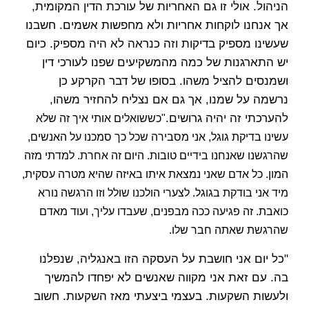
הניהול. אולי זו גם האחריות של עורכת הדין המקומית,
אך אנחנו לוקחות אחריות ולא מחפשות אשמים. חשבנו
שעשינו מספיק בדיקות וזה כנראה לא היה מספיק. כיום
יש התארגנות של כמה מהמשקיעים שפנו לעורכי דין
ושמנסים להציל משהו. בסופו של דבר הקרקע כן
נרשמה על שמנו, אך גם אם נצליח להחזיר משהו,
להערכתי זה יהיה גרושים.
"כששואלים אותי איך זה שלא
עשינו בדיקת גוגל, אני מסבירה שכל כך סמכנו על האנשים,
שהרגשנו שאנחנו בידיים טובות. היום זה אחרת. למדתי מזה
המון. כל אדם שאני נמצאת איתו באיזה שהיא מטרה עסקית,
מיד אני בודקת בגוגל. לצערי הולכנו שולל וזו הרגשה נורא
כואבת. זה פגיעה ככה מבפנים, שעבדו עליך, ועוד מאדם
שהרגשת שאתה חבר שלו.
"כל יום אני חושבת על העסקה הזו באנגליה, שנפלנו
בה. עם זאת אני מקווה שאנשים לא יפחדו להמשיך
ולעשות השקעות. בעצמי ביצעתי מאז השקעות. חשוב