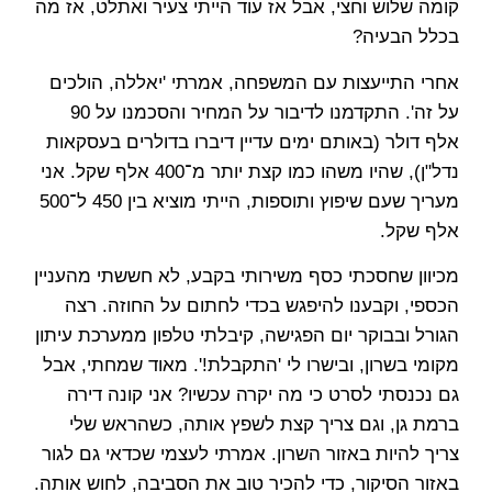
קומה שלוש וחצי, אבל אז עוד הייתי צעיר ואתלט, אז מה
בכלל הבעיה?
אחרי התייעצות עם המשפחה, אמרתי 'יאללה, הולכים
על זה'. התקדמנו לדיבור על המחיר והסכמנו על 90
אלף דולר (באותם ימים עדיין דיברו בדולרים בעסקאות
נדל"ן), שהיו משהו כמו קצת יותר מ־400 אלף שקל. אני
מעריך שעם שיפוץ ותוספות, הייתי מוציא בין 450 ל־500
אלף שקל.
מכיוון שחסכתי כסף משירותי בקבע, לא חששתי מהעניין
הכספי, וקבענו להיפגש בכדי לחתום על החוזה. רצה
הגורל ובבוקר יום הפגישה, קיבלתי טלפון ממערכת עיתון
מקומי בשרון, ובישרו לי 'התקבלת!'. מאוד שמחתי, אבל
גם נכנסתי לסרט כי מה יקרה עכשיו? אני קונה דירה
ברמת גן, וגם צריך קצת לשפץ אותה, כשהראש שלי
צריך להיות באזור השרון. אמרתי לעצמי שכדאי גם לגור
באזור הסיקור, כדי להכיר טוב את הסביבה, לחוש אותה.