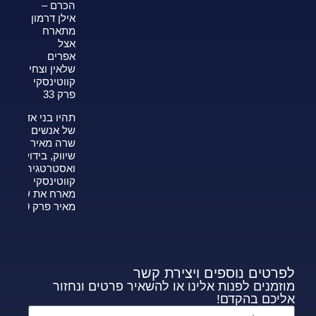
הכרם –
אילן דרמון
מתארח
אצל
אפרים
שלאין וצחי
קווטינסקי
פרק 33
תהיו בני אדם
של אנשים —
שרה מאיר על
שיווק, בידול
ואסטרטגיה-צחי
קווטינסקי
מארח את שרה
מאיר פרק 339
לפרטים נוספים ויצירת קשר
מוזמנים לפנות אלינו או להשאיר פרטים ונחזור
אליכם בהקדם!