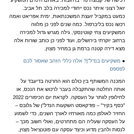
רכישה של קבוצת פרי ברחובות. באותם הימים המשקיע
יואל רצוני איתר נכס ייחודי למכירה בלב תל אביב.
כמעט במקביל יועצת המשכנתאות, ימית אפריאט ואמה
רכשו נכס בליברפול. כמה שנים לפני כן מלווה
המשקיעים צחי קווטינסקי, גילה מגרש גדול למכירה
ברחוב יוקרתי בירושלים, ועוד לפני כן כותב שורות אלה
מצא דירה קטנה ברמת גן במחיר מצוין.
●
משקיעים בנדל"ן? אלה כללי הזהב שאסור לכם
לפספס
המכנה המשותף בין כולם הוא החרטה בדיעבד על
אותה החלטה שהתקבלה בעבר לרכוש את הנכס, או
לחילופין לוותר על העסקה. לקראת יום הכיפורים 2022
"כסף בקיר" – פודקאסט השקעות הנדל"ן של גלובס –
החזיר לאולפן כמה מאורחיו לאורך השנים, כדי לשמוע
על העסקה שעליה הם מתחרטים, ואולי חשוב מכך –
לנסות ולהבין מדוע וכיצד עסקה עם פוטנציאל מצוין,