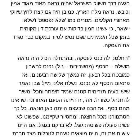
הגענו דרך משווק מישראל שהיה נראה מאוד מאוד אמין
וכובש, נראה מלח הארץ. כמובן היה גם קצת לחץ שיווקי
מאחורי הקלעים. מסרים כמו 'שלא נפספס' ו'שלא
יישאר', כי עשינו המון בדיקות עם עורכת דין מקומית,
בזמן שכל העמיתים שגם נסעו לסיור במקום כבר סגרו
את העסקה.
"החלטנו להיכנס לעסקה, ובהתחלה הכול היה נראה
מושלם – הכסף (מהשכירות – ג.ל) נכנס לחשבון
כמובטח בכל רבעון. זה נמשך שלושה רבעונים, ואז
פתאום הכסף לא נכנס. נשלח אלינו מייל שבו נאמר
שיש 'בעיה תזרימית קטנה שמיד תיפתר והכל ימשיך
להתנהל כשורה'. וזהו, זו הייתה הפעם האחרונה שראינו
מהם כסף, ואז הבנו שבעצם הייתה כאן הונאה. כל כך
הסתנוורנו מכל ההצגה, ומהסיור שקיימנו, שפשוט לא
עשינו פעולה פשוטה: גוגל. לא בדקנו בגוגל. אם היינו
עושים את זה, היינו מוצאים טענות לנוכלות מצד חברת