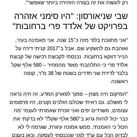
רק לעשות את זה בצורה הזהירה ביותר שאפשר".
שבי שניאורסון: "היו סימני אזהרה
בפרויקט של אלדד פרי ברחובות"
"אני מתווכת בלוד מזה כ־15 שנה. אני מאמינה בעיר,
ואוהבת גם להשקיע שם. אבל ב־2017 קניתי דירה על
הנייר דווקא ברחובות. נכנסתי לקבוצת רכישה של קבוצת
אלדד פרי כי התלהבתי מאוד מהמחיר – 580 אלף שקל
בלבד לדירת שני חדרים בשטח של 38 מ"ר, קומה
ראשונה.
"המיקום היה מצוין – סמוך לפארק המדע. זה היה נראה
לי מושלם. גם ראיתי שכולם הולכים וקונים, היו פרסומים
עצומים, משרדים יפים ואני זוכרת שאמרתי לעצמי 'מה
כבר יכול להיות גרוע ב־580 אלף שקל?' לא בדקתי את
הכול כי האמנתי, ממש אמונה עיוורת, שגרמה לי לא
לבדוק הכל עם עו"ד לפני שנכנסתי לעסקה, וכאן בעצם