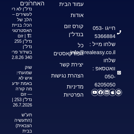
האחרונים
עמוד הבית
נדל"ן לא רק
לעשירים –
אודות
הלב של
הכל: בניית
קורס זום
חייגו 053-
האסטרטגיה
בנדל"ן
5366884
🏗️ | זום
נדל"ן 255
שלחו מייל :
כל
נדל"ן
info@realeasy.co.il
בשידור פרק
הפודקאסטים
340 2.8.26
שלחו
יצירת קשר
שוק
וואטסאפ :
שמועתי:
הצהרת נגישות
050-
איש לא
באמת יודע
6205050
מדיניות
מה קורה
— זום
הפרטיות
נדל"ן 253 |
26.7.2026
תע"ש
(התעשיה
הצבאית)
בבית